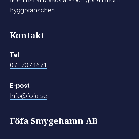
tiden har vi utvecklats och gör alltinom
byggbranschen.
Kontakt
Tel
0737074671
E-post
Info@fofa.se
​​​​​​​​​Föfa Smygehamn AB