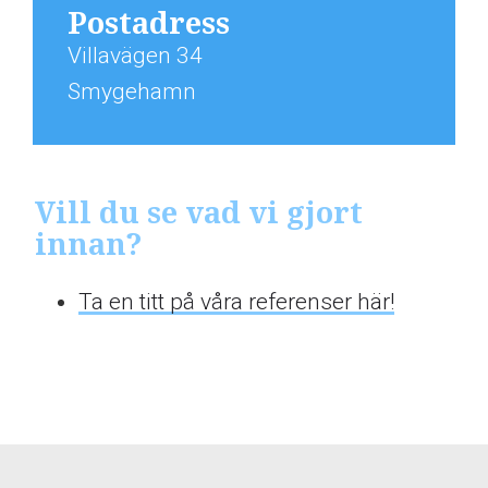
Postadress
Villavägen 34
Smygehamn
Vill du se vad vi gjort
innan?
Ta en titt på våra referenser här!