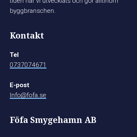
tiden har vi utvecklats och gör alltinom
byggbranschen.
Kontakt
Tel
0737074671
E-post
Info@fofa.se
​​​​​​​​​Föfa Smygehamn AB