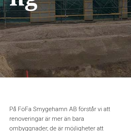
På FöFa Smygehamn AB förstår vi att
renoveringar är mer än bara
ombyggnader; de är möjligheter att